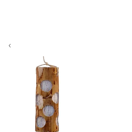
Οικονομικά & ποιοτικά κλουβιά για παπαγάλους.
Επίσης στο kingkongcages θα βρείτε λουριά για
παπαγάλους, παιχνίδια για παπαγάλους, πέλλετ για
παπαγάλους, τροφή για παπαγάλους, τσάντα
μεταφοράς για παπαγάλους κλπ.