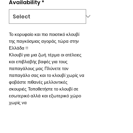
Availability
*
Το κορυφαίο και πιο ποιοτικό κλουβί
της παγκόσμιας αγοράς, τώρα στην
Ελλάδα !!!
Κλουβί για μια ζωή, τέρμα οι ατέλειες
και επιβλαβής βαφές για τους
παπαγάλους μας. Πλύνετε τον
παπαγάλο σας και το κλουβί χωρίς να
φοβάστε πιθανές μελλοντικές
σκουριές. Τοποθετήστε το κλουβί σε
εσωτερικό αλλά και εξωτερικό χώρο
χωρίς να
σκέφτεστε φθορές από υγρασία και
βροχές. Συναρμολόγηση σε 5 λεπτά
χωρίς βίδες και παξιμάδια.
Πατενταρισμένη κλειδαριά μπροστινής