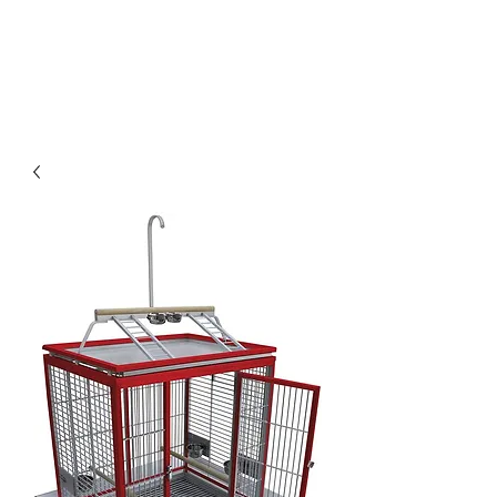
Οικονομικά & ποιοτικά κλουβιά για παπαγάλους.
Επίσης στο kingkongcages θα βρείτε λουριά για
παπαγάλους, παιχνίδια για παπαγάλους, πέλλετ για
παπαγάλους, τροφή για παπαγάλους, τσάντα
μεταφοράς για παπαγάλους κλπ.