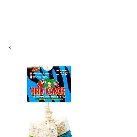
Οικονομικά & ποιοτικά κλουβιά για παπαγάλους.
Επίσης στο kingkongcages θα βρείτε λουριά για
παπαγάλους, παιχνίδια για παπαγάλους, πέλλετ για
παπαγάλους, τροφή για παπαγάλους, τσάντα
μεταφοράς για παπαγάλους κλπ.