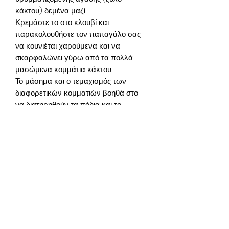
κάκτου) δεμένα μαζί.
Κρεμάστε το στο κλουβί και
παρακολουθήστε τον παπαγάλο σας
να κουνιέται χαρούμενα και να
σκαρφαλώνει γύρω από τα πολλά
μασώμενα κομμάτια κάκτου.
Το μάσημα και ο τεμαχισμός των
διαφορετικών κομματιών βοηθά στο
να διατηρηθούν τα πόδια και το
ράμφος τους ενεργά και υγιή.
Μπορείτε ακόμη και να περάσετε στο
σχοινί άλλα καλούδια για να το κάνετε
ακόμα πιο διασκεδαστικό. Κατάλληλο
για είδη σαν τα παρακάτω:
Budgies
Cockatiel
Meyer's, Senegal Parrots,
Parrotlet
Quakers also known as the Monk