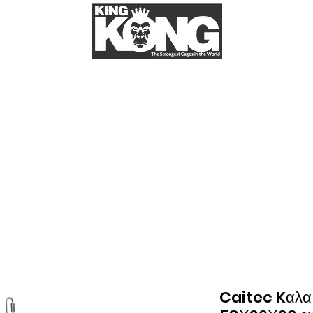
t us
More
ΚΛΟΥΒΙΑ ΓΙΑ ΠΑΠΑΓΑΛΟΥΣ
Στο kingkongcages θα βρείτε την μεγαλύτερη ποικιλία για κλουβί παπαγάλου.
παγάλους σας. Στην kingkongcages θα βρείτε κλουβιά για όλα τα είδη παπαγάλων, 
let), κλουβί για λόρι (lori), κλουβί για ροζέλα (rosella), κλουβί για σενεγάλη
βί για ζακό (African grey), κλουβί για μακάο (Macao). Κλουβιά απο σίδερο, κλ
ngkongcages θα βρείτε λουριά για παπαγάλους, παιχνίδια για παπαγάλους, πέλλε
κλπ.
Caitec Kαλα