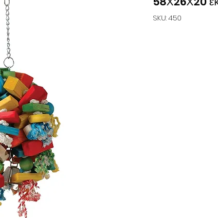
58Χ26Χ20 ε
SKU: 450