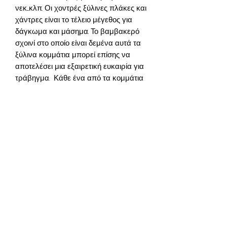
νεκ....κλπ. Οι χοντρές ξύλινες πλάκες και
χάντρες είναι το τέλειο μέγεθος για
δάγκωμα και μάσημα. Το βαμβακερό
σχοινί στο οποίο είναι δεμένα αυτά τα
ξύλινα κομμάτια μπορεί επίσης να
αποτελέσει μια εξαιρετική ευκαιρία για
τράβηγμα. Κάθε ένα από τα κομμάτια
ξύλου είναι βαμμένο χρησιμοποιώντας
φυσικές βαφές τροφίμων και ο
γρήγορος σύνδεσμος επιτρέπει στο
παιχνίδι να προσκολληθεί σχεδόν σε
οποιοδήποτε κλουβί πουλιών.
Contact,
About us,
Frequently Asked
Questions
Recommendations
,