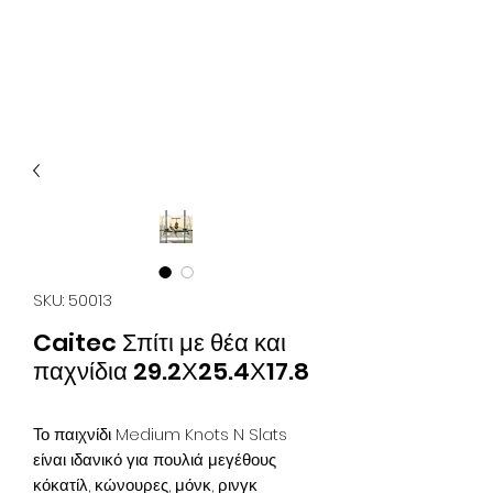
Οικονομικά & ποιοτικά κλουβιά για παπαγάλους.
Επίσης στο kingkongcages θα βρείτε λουριά για
παπαγάλους, παιχνίδια για παπαγάλους, πέλλετ για
παπαγάλους, τροφή για παπαγάλους, τσάντα
μεταφοράς για παπαγάλους κλπ.
SKU: 50013
Caitec Σπίτι με θέα και
παχνίδια 29.2Χ25.4Χ17.8
Το παιχνίδι Medium Knots N Slats
είναι ιδανικό για πουλιά μεγέθους
κόκατίλ, κώνουρες, μόνκ, ρινγκ