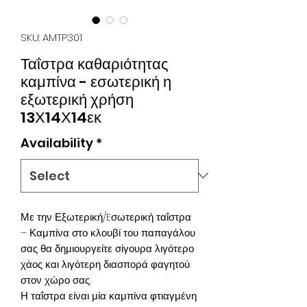
SKU: AMTP301
Ταΐστρα καθαριότητας
καμπίνα - εσωτερική η
εξωτερική χρήση
13Χ14Χ14εκ
Availability
*
Με την Εξωτερική/Eσωτερική ταΐστρα
– Καμπίνα στο κλουβί του παπαγάλου
σας θα δημιουργείτε σίγουρα λιγότερο
χάος και λιγότερη διασπορά φαγητού
στον χώρο σας.
Η ταΐστρα είναι μία καμπίνα φτιαγμένη