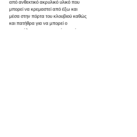
από ανθεκτικό ακρυλικό υλικό που
μπορεί να κρεμαστεί από έξω και
μέσα στην πόρτα του κλουβιού καθώς
και πατήθρα για να μπορεί ο
παπαγάλος σας να κρατιέται ενώ
τρώει.
Ο παπαγάλος σας θα απολαμβάνει
την τροφή του χωρίς αυτή να πέφτει
στο έδαφος!
Έχει λαβές και από τις δύο πλευρές
για εξωτερική η εσωτερική χρήση στο
κλουβί.
Κατάλληλη για τα κλουβιά Καμάρα και
Παγόδα που διαθέτουν πορτάκι για
εξωτερική
καμπίνα. Διαστάσεις 14Χ14Χ13εκ