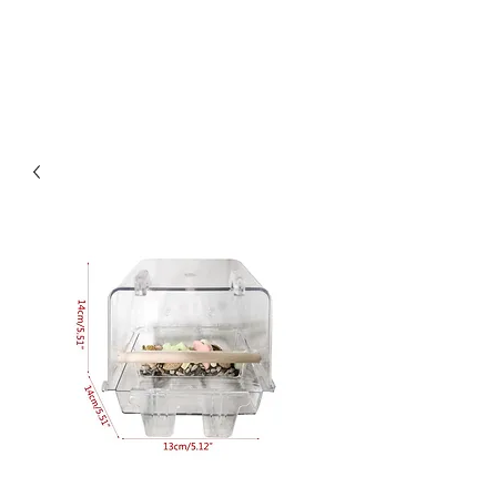
Οικονομικά & ποιοτικά κλουβιά για παπαγάλους.
Επίσης στο kingkongcages θα βρείτε λουριά για
παπαγάλους, παιχνίδια για παπαγάλους, πέλλετ για
παπαγάλους, τροφή για παπαγάλους, τσάντα
μεταφοράς για παπαγάλους κλπ.