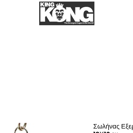
t us
More
ΚΛΟΥΒΙΑ ΓΙΑ ΠΑΠΑΓΑΛΟΥΣ
Στο kingkongcages θα βρείτε την μεγαλύτερη ποικιλία για κλουβί παπαγάλου.
παγάλους σας. Στην kingkongcages θα βρείτε κλουβιά για όλα τα είδη παπαγάλων, 
let), κλουβί για λόρι (lori), κλουβί για ροζέλα (rosella), κλουβί για σενεγάλη
βί για ζακό (African grey), κλουβί για μακάο (Macao). Κλουβιά απο σίδερο, κλ
ngkongcages θα βρείτε λουριά για παπαγάλους, παιχνίδια για παπαγάλους, πέλλε
κλπ.
Σωλήνας Εξε