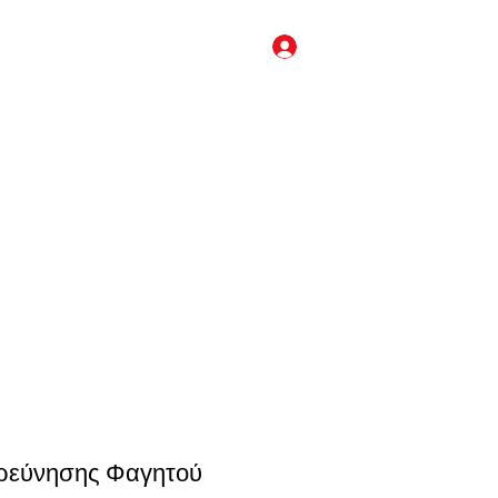
Log In
sales@kingkongcages.co
m
κλουβί για μπατζι (budgie), κλουβί για κοκατίλ (cockatiel), κλουβί για μόνκ
ς (senegal), κλουβί για αμαζονίου (Amazon), κλουβί για κονούρα (conure),
ουβιά απο αλουμίνιο, ανοξείδωτα κλουβιά παπαγάλων, κλουβιά μεταφοράς
τ για παπαγάλους, τροφή για παπαγάλους, τσάντα μεταφοράς για παπαγάλους
ρεύνησης Φαγητού