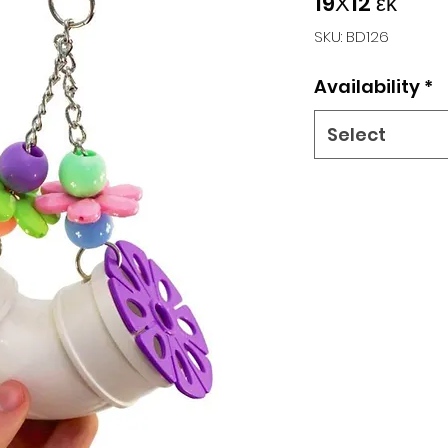
19Χ12 εκ
SKU: BD126
Availability
*
Select