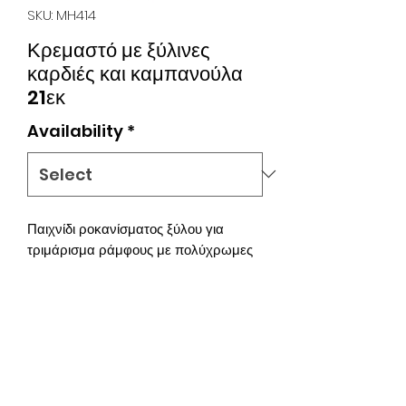
SKU: MH414
Κρεμαστό με ξύλινες
καρδιές και καμπανούλα
21εκ
Availability
*
Παιχνίδι ροκανίσματος ξύλου για
τριμάρισμα ράμφους με πολύχρωμες
καρδιές. Κρατάει το πτηνό σας
απασχολημένο και ταυτόχρονα
απολαμβάνουν τη διαδικασία του
ραμφίσματος και τους ήχους της
κρεμαστής καμπάνας. Το ύψος του
είναι 21εκ κατάλληλο για μικρά και
μεσαία πτηνά.