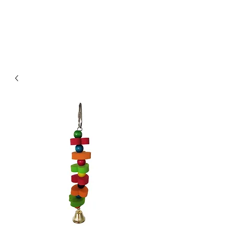
Οικονομικά & ποιοτικά κλουβιά για παπαγάλους.
Επίσης στο kingkongcages θα βρείτε λουριά για
παπαγάλους, παιχνίδια για παπαγάλους, πέλλετ για
παπαγάλους, τροφή για παπαγάλους, τσάντα
μεταφοράς για παπαγάλους κλπ.