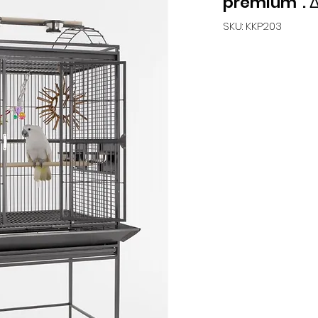
premium". Δ
SKU: KKP203