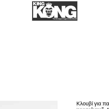
t us
More
ΚΛΟΥΒΙΑ ΓΙΑ ΠΑΠΑΓΑΛΟΥΣ
Στο kingkongcages θα βρείτε την μεγαλύτερη ποικιλία για κλουβί παπαγάλου.
παγάλους σας. Στην kingkongcages θα βρείτε κλουβιά για όλα τα είδη παπαγάλων, 
let), κλουβί για λόρι (lori), κλουβί για ροζέλα (rosella), κλουβί για σενεγάλη
βί για ζακό (African grey), κλουβί για μακάο (Macao). Κλουβιά απο σίδερο, κλ
ngkongcages θα βρείτε λουριά για παπαγάλους, παιχνίδια για παπαγάλους, πέλλε
κλπ.
Κλουβί για π