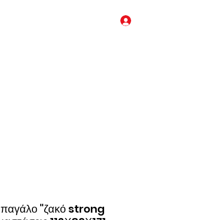
Log In
sales@kingkongcages.co
m
κλουβί για μπατζι (budgie), κλουβί για κοκατίλ (cockatiel), κλουβί για μόνκ
ς (senegal), κλουβί για αμαζονίου (Amazon), κλουβί για κονούρα (conure),
ουβιά απο αλουμίνιο, ανοξείδωτα κλουβιά παπαγάλων, κλουβιά μεταφοράς
τ για παπαγάλους, τροφή για παπαγάλους, τσάντα μεταφοράς για παπαγάλους
απαγάλο "ζακό strong