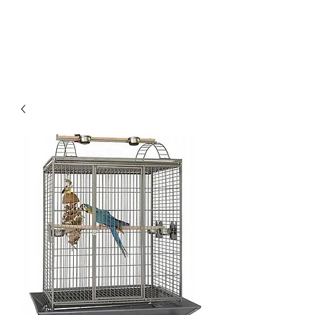
Οικονομικά & ποιοτικά κλουβιά για παπαγάλους.
Επίσης στο kingkongcages θα βρείτε λουριά για
παπαγάλους, παιχνίδια για παπαγάλους, πέλλετ για
παπαγάλους, τροφή για παπαγάλους, τσάντα
μεταφοράς για παπαγάλους κλπ.