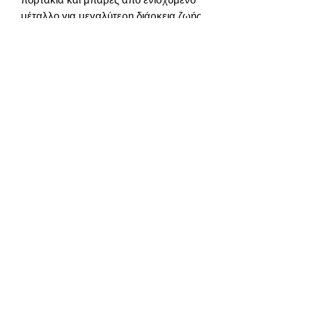
μέταλλο για μεγαλύτερη διάρκεια ζωής.
Μοντέρνα κλειδαριά πόρτας με για
γρήγορο και ασφαλές άνοιγμα με
πάτημα κουμπιού. Ροδάκια
περιστροφης 360 με φρένο για εύκολη
μετακίνηση και σταθεροποίηση του
κλουβιού.
Εσωτερικες Διαστάσεις
περίπου 101Χ76Χ112
Ιδανικό για μεγάλους παπαγάλους
όπως Μακάο, Μεγάλα Κοκατού κλπ
Contact,
About us,
Frequently Asked
Questions
Recommendations
,
Wholesale Market