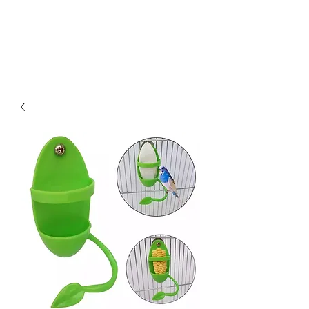
Οικονομικά & ποιοτικά κλουβιά για παπαγάλους.
Επίσης στο kingkongcages θα βρείτε λουριά για
παπαγάλους, παιχνίδια για παπαγάλους, πέλλετ για
παπαγάλους, τροφή για παπαγάλους, τσάντα
μεταφοράς για παπαγάλους κλπ.