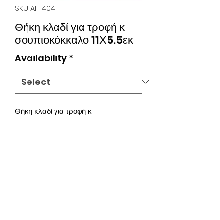
SKU: AFF404
Θήκη κλαδί για τροφή κ
σουπιοκόκκαλο 11Χ5.5εκ
Availability
*
Θήκη κλαδί για τροφή κ
σουπιοκόκκαλο. Πλαστική πράσινη
θήκη για μικρά πτηνά προκειμένου να
τοποθετούμε γρήγορα και απλά το
σνάκ τους. Η πατήθρα κλαδί
διευκολύνει την προσβάση και
ομορφαίνει τον χώρο του.