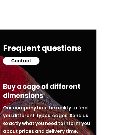
Οικονομικά & ποιοτικά κλουβιά για παπαγάλους.
Επίσης στο kingkongcages θα βρείτε λουριά για
παπαγάλους, παιχνίδια για παπαγάλους, πέλλετ για
παπαγάλους, τροφή για παπαγάλους, τσάντα
μεταφοράς για παπαγάλους κλπ.
Frequent questions
Contact
Buy a cage of different
dimensions
Our company has the ability to find
you different types cages. Send us
exactly what you need to inform you
about prices and delivery time.