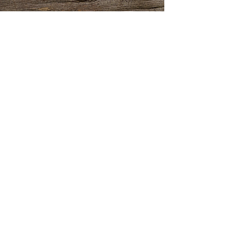
Contact,
About us,
Frequently Asked
Questions
Recommendations
,
Wholesale Market